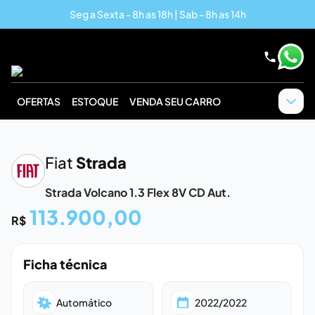
Seg a Sexta - 8h as 18h | Sab - 8h as 14h
OFERTAS
ESTOQUE
VENDA SEU CARRO
‹
›
Fiat
Strada
Strada Volcano 1.3 Flex 8V CD Aut.
113.900,00
R$
Ficha técnica
Automático
2022/2022