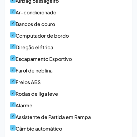
Airbag passageiro
✓
Ar-condicionado
✓
Bancos de couro
✓
Computador de bordo
✓
Direção elétrica
✓
Escapamento Esportivo
✓
Farol de neblina
✓
Freios ABS
✓
Rodas de liga leve
✓
Alarme
✓
Assistente de Partida em Rampa
✓
Câmbio automático